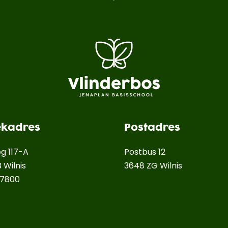
ekadres
Postadres
g 117-A
Postbus 12
 Wilnis
3648 ZG Wilnis
57800