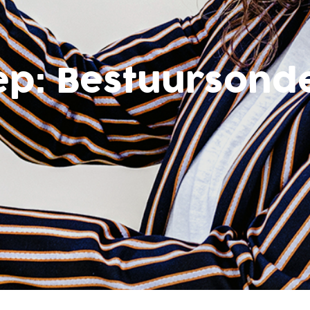
ep:
Bestuursond