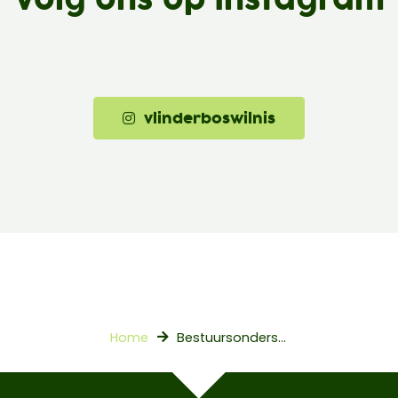
Volg ons op Instagram
vlinderboswilnis
Home
Bestuursondersteuner