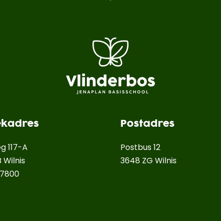
ekadres
Postadres
g 117-A
Postbus 12
 Wilnis
3648 ZG Wilnis
57800