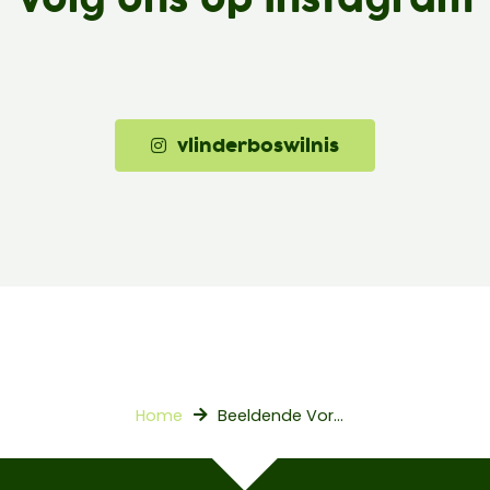
Volg ons op Instagram
vlinderboswilnis
Home
Beeldende Vorming