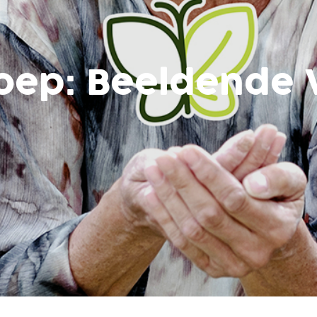
oep:
Beeldende 